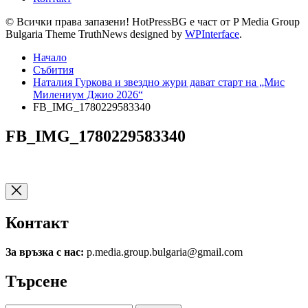
© Всички права запазени! HotPressBG е част от P Media Group
Bulgaria Theme TruthNews designed by
WPInterface
.
Начало
Събития
Наталия Гуркова и звездно жури дават старт на „Мис
Милениум Джио 2026“
FB_IMG_1780229583340
FB_IMG_1780229583340
Контакт
За връзка с нас:
p.media.group.bulgaria@gmail.com
Търсене