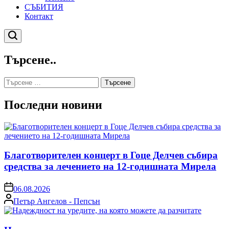
СЪБИТИЯ
Контакт
Търсене
Търсене..
Търсене
за:
Последни новини
Благотворителен концерт в Гоце Делчев събира
средства за лечението на 12-годишната Мирела
on
06.08.2026
Posted
Петър Ангелов - Пепсън
by