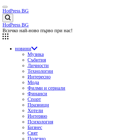
Skip
Menu
to
HotPress BG
content
Търсене
HotPress BG
Всичко най-ново първо при нас!
новини
Музика
Събития
Личности
Технологии
Интересно
Мода
Филми и сериали
Финанси
Спорт
Празници
Хотели
Интервю
Психология
Бизнес
Свят
Полезно