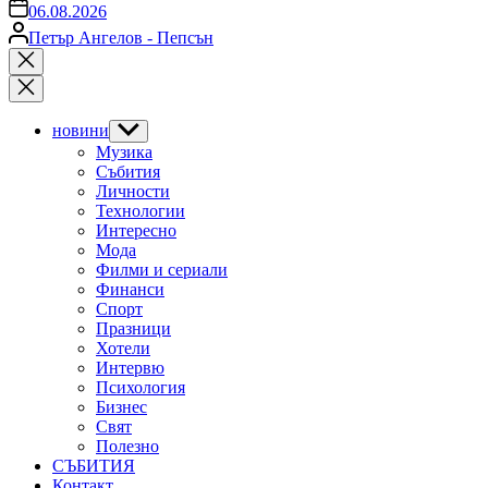
on
06.08.2026
Posted
Петър Ангелов - Пепсън
by
Close
search
новини
Show
sub
Музика
menu
Събития
Личности
Технологии
Интересно
Мода
Филми и сериали
Финанси
Спорт
Празници
Хотели
Интервю
Психология
Бизнес
Свят
Полезно
СЪБИТИЯ
Контакт