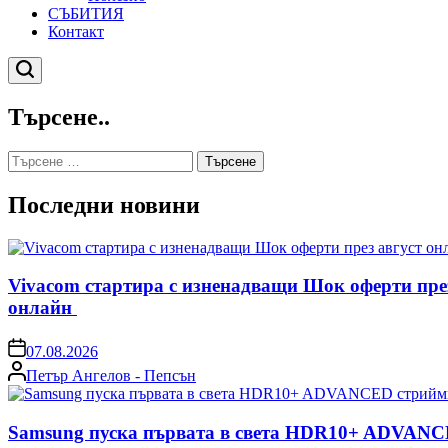
СЪБИТИЯ
Контакт
Търсене
Търсене..
Търсене
за:
Последни новини
Vivacom стартира с изненадващи Шок оферти пре
онлайн
on
07.08.2026
Posted
Петър Ангелов - Пепсън
by
Samsung пуска първата в света HDR10+ ADVANCE