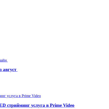
з август
D стрийминг услуга в Prime Video