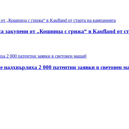
са закупени от „Кошница с грижа“ в Kaufland от с
е надхвърлиха 2 000 патентни заявки в световен 