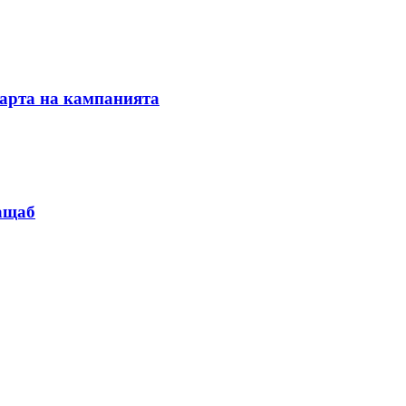
тарта на кампанията
мащаб