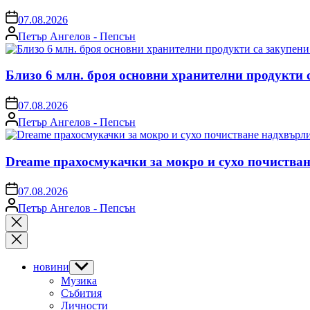
on
07.08.2026
Posted
Петър Ангелов - Пепсън
by
Близо 6 млн. броя основни хранителни продукти 
on
07.08.2026
Posted
Петър Ангелов - Пепсън
by
Dreame прахосмукачки за мокро и сухо почистван
on
07.08.2026
Posted
Петър Ангелов - Пепсън
by
Close
search
новини
Show
sub
Музика
menu
Събития
Личности