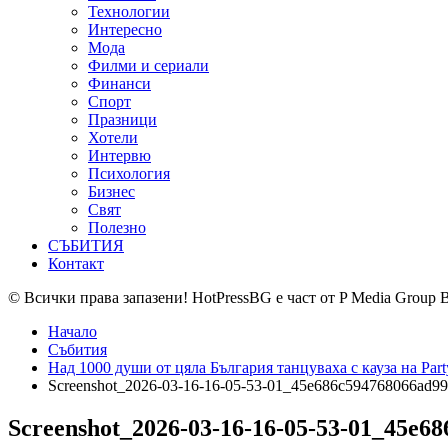
Технологии
Интересно
Мода
Филми и сериали
Финанси
Спорт
Празници
Хотели
Интервю
Психология
Бизнес
Свят
Полезно
СЪБИТИЯ
Контакт
© Всички права запазени! HotPressBG е част от P Media Group 
Начало
Събития
Над 1000 души от цяла България танцуваха с кауза на Par
Screenshot_2026-03-16-16-05-53-01_45e686c594768066ad9
Screenshot_2026-03-16-16-05-53-01_45e6