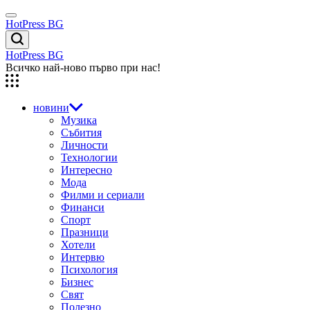
Skip
Menu
to
HotPress BG
content
Търсене
HotPress BG
Всичко най-ново първо при нас!
новини
Музика
Събития
Личности
Технологии
Интересно
Мода
Филми и сериали
Финанси
Спорт
Празници
Хотели
Интервю
Психология
Бизнес
Свят
Полезно