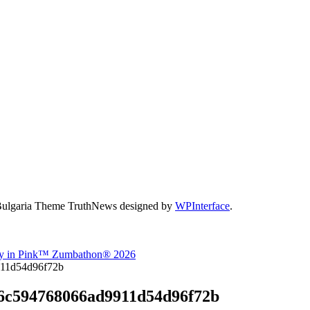
Bulgaria Theme TruthNews designed by
WPInterface
.
ty in Pink™ Zumbathon® 2026
911d54d96f72b
86c594768066ad9911d54d96f72b