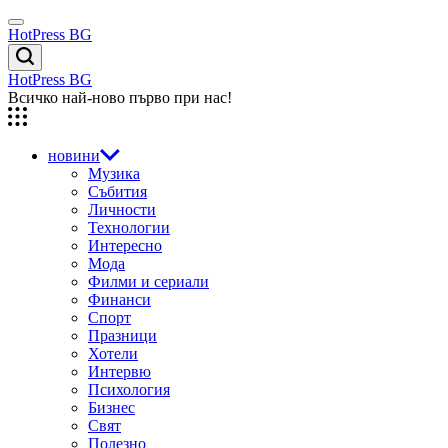
Skip
Menu
to
HotPress BG
content
Търсене
HotPress BG
Всичко най-ново първо при нас!
новини
Музика
Събития
Личности
Технологии
Интересно
Мода
Филми и сериали
Финанси
Спорт
Празници
Хотели
Интервю
Психология
Бизнес
Свят
Полезно