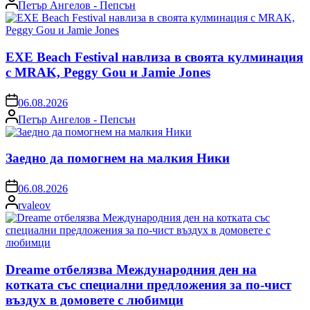
Posted
Петър Ангелов - Пепсън
by
EXE Beach Festival навлиза в своята кулминация
с MRAK, Peggy Gou и Jamie Jones
on
06.08.2026
Posted
Петър Ангелов - Пепсън
by
Заедно да помогнем на малкия Ники
on
06.08.2026
Posted
rvaleov
by
Dreame отбелязва Международния ден на
котката със специални предложения за по-чист
въздух в домовете с любимци