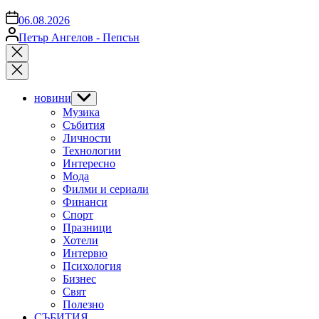
on
06.08.2026
Posted
Петър Ангелов - Пепсън
by
Close
search
новини
Show
sub
Музика
menu
Събития
Личности
Технологии
Интересно
Мода
Филми и сериали
Финанси
Спорт
Празници
Хотели
Интервю
Психология
Бизнес
Свят
Полезно
СЪБИТИЯ