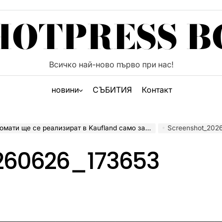
HOTPRESS B
Всичко най-ново първо при нас!
новини
СЪБИТИЯ
Контакт
ти ще се реализират в Kaufland само за три месеца
Screenshot_202
260626_173653