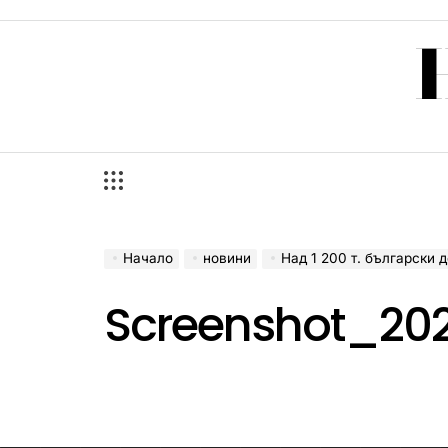
Skip
to
content
Начало
новини
Над 1 200 т. български дома
Screenshot_20