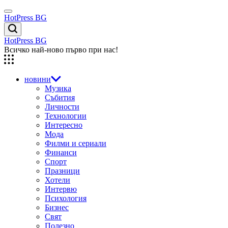
Skip
Menu
to
HotPress BG
content
Търсене
HotPress BG
Всичко най-ново първо при нас!
новини
Музика
Събития
Личности
Технологии
Интересно
Мода
Филми и сериали
Финанси
Спорт
Празници
Хотели
Интервю
Психология
Бизнес
Свят
Полезно