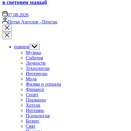
в световен мащаб
on
07.08.2026
Posted
Петър Ангелов - Пепсън
by
Close
search
новини
Show
sub
Музика
menu
Събития
Личности
Технологии
Интересно
Мода
Филми и сериали
Финанси
Спорт
Празници
Хотели
Интервю
Психология
Бизнес
Свят