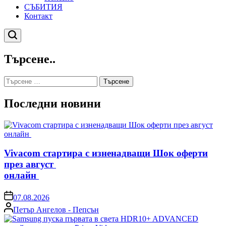
СЪБИТИЯ
Контакт
Търсене
Търсене..
Търсене
за:
Последни новини
Vivacom стартира с изненадващи Шок оферти
през август
онлайн
on
07.08.2026
Posted
Петър Ангелов - Пепсън
by