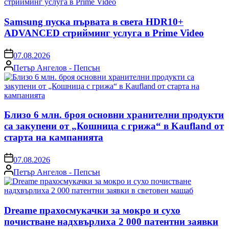
Samsung пуска първата в света HDR10+
ADVANCED стрийминг услуга в Prime Video
on
07.08.2026
Posted
Петър Ангелов - Пепсън
by
Близо 6 млн. броя основни хранителни продукти
са закупени от „Кошница с грижа“ в Kaufland от
старта на кампанията
on
07.08.2026
Posted
Петър Ангелов - Пепсън
by
Dreame прахосмукачки за мокро и сухо
почистване надхвърлиха 2 000 патентни заявки