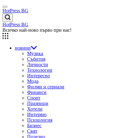
Skip
Menu
to
HotPress BG
content
Търсене
HotPress BG
Всичко най-ново първо при нас!
новини
Музика
Събития
Личности
Технологии
Интересно
Мода
Филми и сериали
Финанси
Спорт
Празници
Хотели
Интервю
Психология
Бизнес
Свят
Полезно