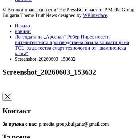
© Всички права запазени! HotPressBG е част от P Media Group
Bulgaria Theme TruthNews designed by
WPInterface
.
Начало
новини
Легендата на „Арсенал“ Робер Пирес посети
интелигентната производствена база за климатици на
TCL, за да тества смарт технологии от „шампионска
класа“
Screenshot_20260603_153632
Screenshot_20260603_153632
Контакт
За връзка с нас:
p.media.group.bulgaria@gmail.com
Търсене