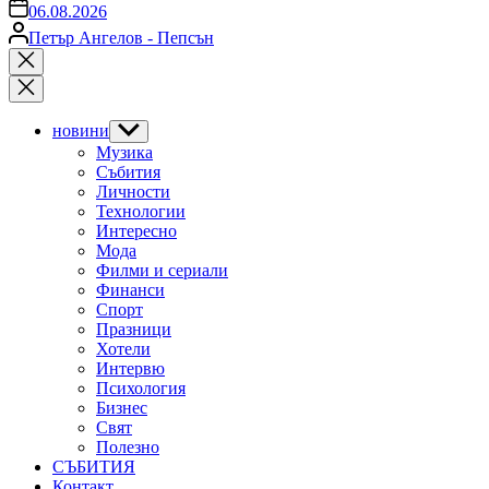
on
06.08.2026
Posted
Петър Ангелов - Пепсън
by
Close
search
новини
Show
sub
Музика
menu
Събития
Личности
Технологии
Интересно
Мода
Филми и сериали
Финанси
Спорт
Празници
Хотели
Интервю
Психология
Бизнес
Свят
Полезно
СЪБИТИЯ
Контакт