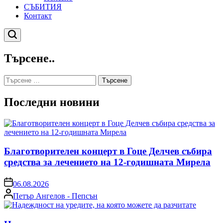
СЪБИТИЯ
Контакт
Търсене
Търсене..
Търсене
за:
Последни новини
Благотворителен концерт в Гоце Делчев събира
средства за лечението на 12-годишната Мирела
on
06.08.2026
Posted
Петър Ангелов - Пепсън
by