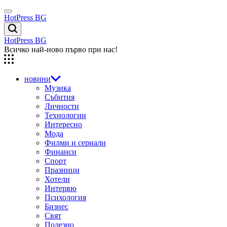
Skip
Menu
to
HotPress BG
content
Търсене
HotPress BG
Всичко най-ново първо при нас!
новини
Музика
Събития
Личности
Технологии
Интересно
Мода
Филми и сериали
Финанси
Спорт
Празници
Хотели
Интервю
Психология
Бизнес
Свят
Полезно