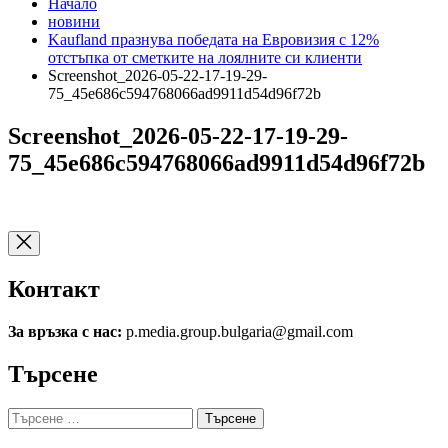
Начало
новини
Kaufland празнува победата на Евровизия с 12%
отстъпка от сметките на лоялните си клиенти
Screenshot_2026-05-22-17-19-29-
75_45e686c594768066ad9911d54d96f72b
Screenshot_2026-05-22-17-19-29-
75_45e686c594768066ad9911d54d96f72b
Контакт
За връзка с нас:
p.media.group.bulgaria@gmail.com
Търсене
Търсене
за: