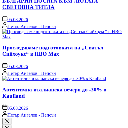
БЪЛГАРИЯ ПОСЯГА КЪМ ЛЮТАТА
СВЕТОВНА ТИТЛА
on
05.08.2026
Posted
Петър Ангелов - Пепсън
by
Проследяваме подготовката на „Сиатъл
Сийхоукс“ в HBO Max
on
05.08.2026
Posted
Петър Ангелов - Пепсън
by
Автентична италианска вечеря до -30% в
Kaufland
on
05.08.2026
Posted
Петър Ангелов - Пепсън
by
Close
search