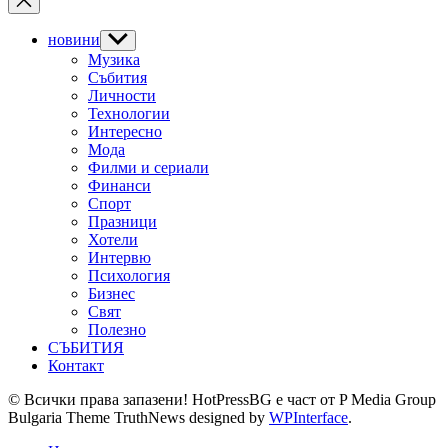
новини
Show
sub
Музика
menu
Събития
Личности
Технологии
Интересно
Мода
Филми и сериали
Финанси
Спорт
Празници
Хотели
Интервю
Психология
Бизнес
Свят
Полезно
СЪБИТИЯ
Контакт
© Всички права запазени! HotPressBG е част от P Media Group
Bulgaria Theme TruthNews designed by
WPInterface
.