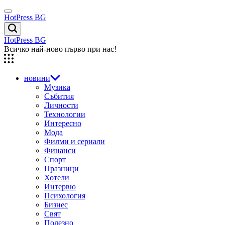
Skip
Menu
to
HotPress BG
content
Търсене
HotPress BG
Всичко най-ново първо при нас!
новини
Музика
Събития
Личности
Технологии
Интересно
Мода
Филми и сериали
Финанси
Спорт
Празници
Хотели
Интервю
Психология
Бизнес
Свят
Полезно