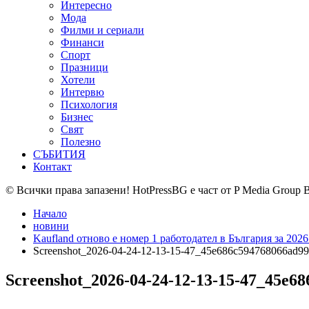
Интересно
Мода
Филми и сериали
Финанси
Спорт
Празници
Хотели
Интервю
Психология
Бизнес
Свят
Полезно
СЪБИТИЯ
Контакт
© Всички права запазени! HotPressBG е част от P Media Group 
Начало
новини
Kaufland отново е номер 1 работодател в България за 202
Screenshot_2026-04-24-12-13-15-47_45e686c594768066ad9
Screenshot_2026-04-24-12-13-15-47_45e6