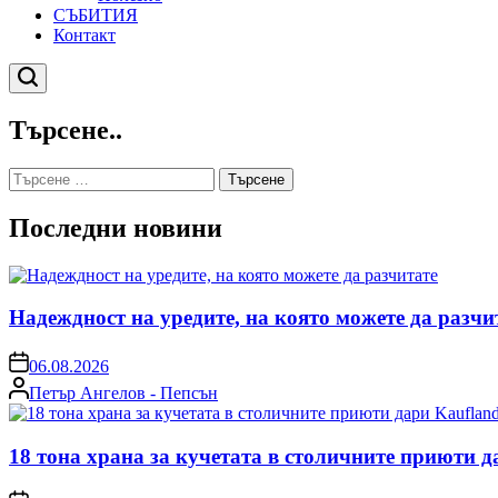
СЪБИТИЯ
Контакт
Търсене
Търсене..
Търсене
за:
Последни новини
Надеждност на уредите, на която можете да разчи
on
06.08.2026
Posted
Петър Ангелов - Пепсън
by
18 тона храна за кучетата в столичните приюти д