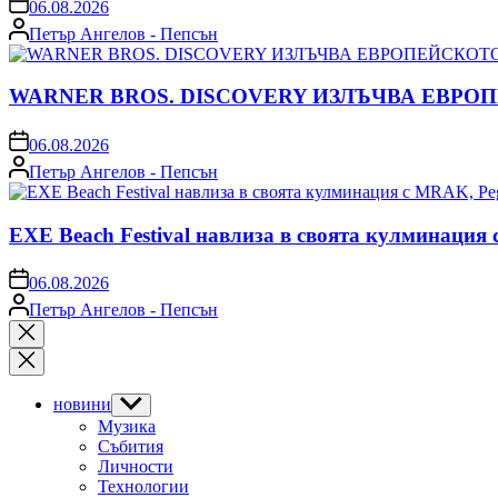
on
06.08.2026
Posted
Петър Ангелов - Пепсън
by
WARNER BROS. DISCOVERY ИЗЛЪЧВА ЕВРО
on
06.08.2026
Posted
Петър Ангелов - Пепсън
by
EXE Beach Festival навлиза в своята кулминация
on
06.08.2026
Posted
Петър Ангелов - Пепсън
by
Close
search
новини
Show
sub
Музика
menu
Събития
Личности
Технологии