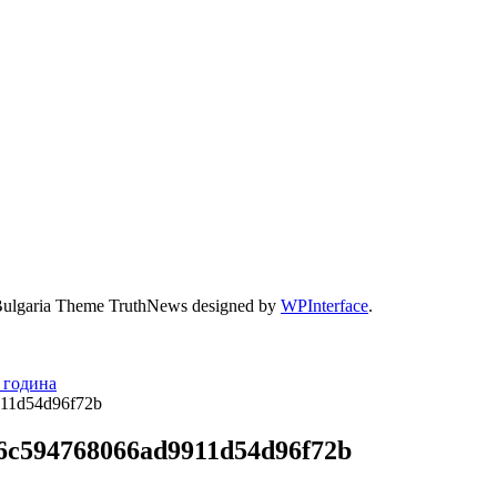
Bulgaria Theme TruthNews designed by
WPInterface
.
6 година
911d54d96f72b
86c594768066ad9911d54d96f72b