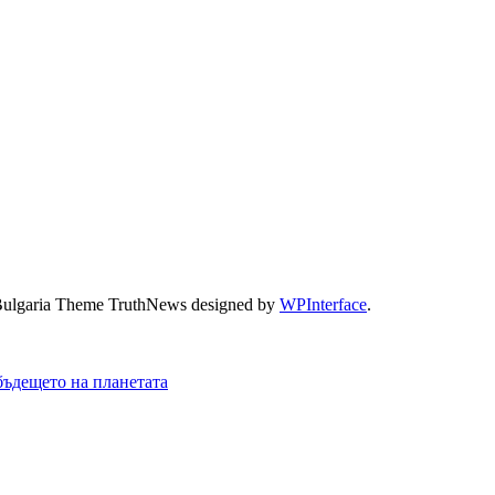
Bulgaria Theme TruthNews designed by
WPInterface
.
бъдещето на планетата