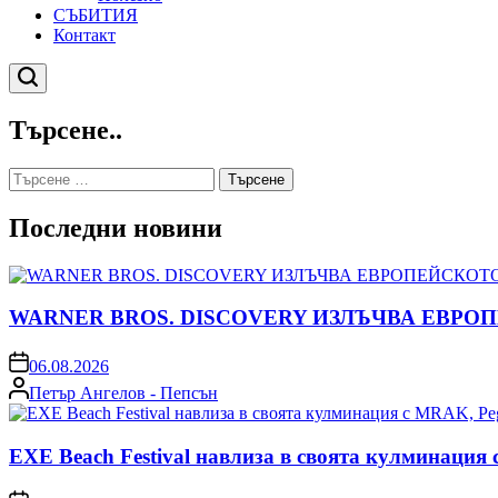
СЪБИТИЯ
Контакт
Търсене
Търсене..
Търсене
за:
Последни новини
WARNER BROS. DISCOVERY ИЗЛЪЧВА ЕВРО
on
06.08.2026
Posted
Петър Ангелов - Пепсън
by
EXE Beach Festival навлиза в своята кулминация