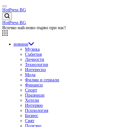
Skip
Menu
to
HotPress BG
content
Търсене
HotPress BG
Всичко най-ново първо при нас!
новини
Музика
Събития
Личности
Технологии
Интересно
Мода
Филми и сериали
Финанси
Спорт
Празници
Хотели
Интервю
Психология
Бизнес
Свят
Полезно