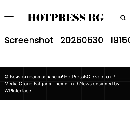
Skip
to
HOTPRESS BG
content
Menu
Тър
Screenshot_20260630_1915
© Всички права запазени! HotPressBG е част от P
Media Group Bulgaria Theme TruthNews designed by
WPInterface
.