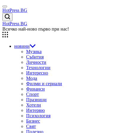
Skip
Menu
to
HotPress BG
content
Търсене
HotPress BG
Всичко най-ново първо при нас!
новини
Музика
Събития
Личности
Технологии
Интересно
Мода
Филми и сериали
Финанси
Спорт
Празници
Хотели
Интервю
Психология
Бизнес
Свят
Полезно