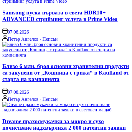
Samsung пуска първата в света HDR10+
ADVANCED стрийминг услуга в Prime Video
on
07.08.2026
Posted
Петър Ангелов - Пепсън
by
Близо 6 млн. броя основни хранителни продукти
са закупени от „Кошница с грижа“ в Kaufland от
старта на кампанията
on
07.08.2026
Posted
Петър Ангелов - Пепсън
by
Dreame прахосмукачки за мокро и сухо
почистване надхвърлиха 2 000 патентни заявки