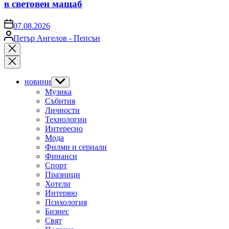
в световен мащаб
on
07.08.2026
Posted
Петър Ангелов - Пепсън
by
Close
search
новини
Show
sub
Музика
menu
Събития
Личности
Технологии
Интересно
Мода
Филми и сериали
Финанси
Спорт
Празници
Хотели
Интервю
Психология
Бизнес
Свят