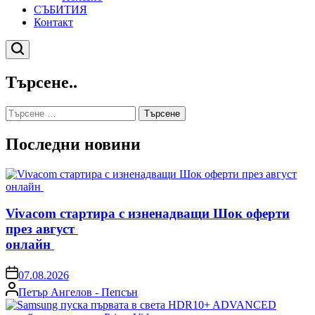
СЪБИТИЯ
Контакт
Търсене
Търсене..
Търсене
за:
Последни новини
Vivacom стартира с изненадващи Шок оферти
през август
онлайн
on
07.08.2026
Posted
Петър Ангелов - Пепсън
by