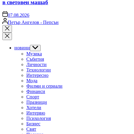
в световен мащаб
on
07.08.2026
Posted
Петър Ангелов - Пепсън
by
Close
search
новини
Show
sub
Музика
menu
Събития
Личности
Технологии
Интересно
Мода
Филми и сериали
Финанси
Спорт
Празници
Хотели
Интервю
Психология
Бизнес
Свят