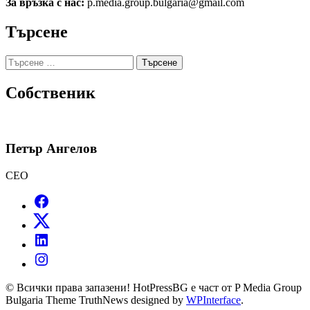
За връзка с нас:
p.media.group.bulgaria@gmail.com
Търсене
Търсене
за:
Собственик
Петър Ангелов
CEO
© Всички права запазени! HotPressBG е част от P Media Group
Bulgaria Theme TruthNews designed by
WPInterface
.