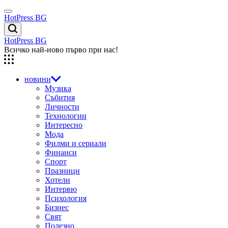
Skip
Menu
to
HotPress BG
content
Търсене
HotPress BG
Всичко най-ново първо при нас!
новини
Музика
Събития
Личности
Технологии
Интересно
Мода
Филми и сериали
Финанси
Спорт
Празници
Хотели
Интервю
Психология
Бизнес
Свят
Полезно