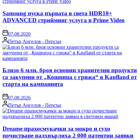
Samsung пуска първата в света HDR10+
ADVANCED стрийминг услуга в Prime Video
on
07.08.2026
Posted
Петър Ангелов - Пепсън
by
Близо 6 млн. броя основни хранителни продукти
са закупени от „Кошница с грижа“ в Kaufland от
старта на кампанията
on
07.08.2026
Posted
Петър Ангелов - Пепсън
by
Dreame прахосмукачки за мокро и сухо
почистване надхвърлиха 2 000 патентни заявки