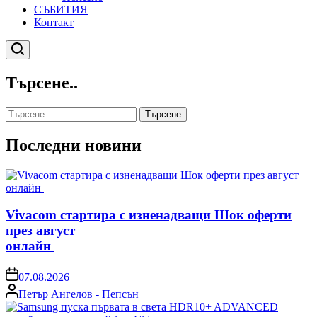
СЪБИТИЯ
Контакт
Търсене
Търсене..
Търсене
за:
Последни новини
Vivacom стартира с изненадващи Шок оферти
през август
онлайн
on
07.08.2026
Posted
Петър Ангелов - Пепсън
by