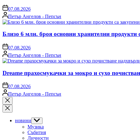
on
07.08.2026
Posted
Петър Ангелов - Пепсън
by
Близо 6 млн. броя основни хранителни продукти 
on
07.08.2026
Posted
Петър Ангелов - Пепсън
by
Dreame прахосмукачки за мокро и сухо почистван
on
07.08.2026
Posted
Петър Ангелов - Пепсън
by
Close
search
новини
Show
sub
Музика
menu
Събития
Личности