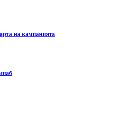
тарта на кампанията
мащаб