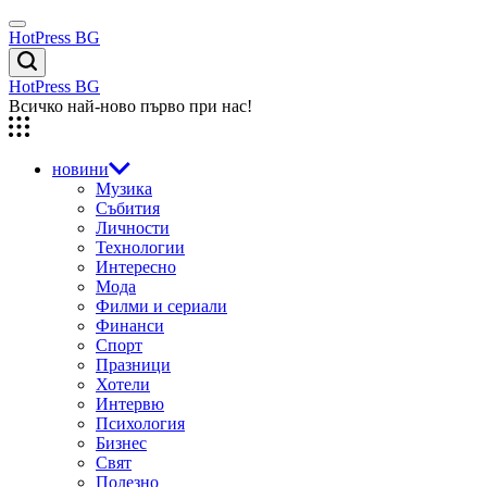
Skip
Menu
to
HotPress BG
content
Търсене
HotPress BG
Всичко най-ново първо при нас!
новини
Музика
Събития
Личности
Технологии
Интересно
Мода
Филми и сериали
Финанси
Спорт
Празници
Хотели
Интервю
Психология
Бизнес
Свят
Полезно