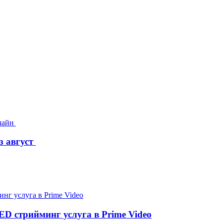
з август
D стрийминг услуга в Prime Video