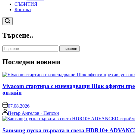
СЪБИТИЯ
Контакт
Търсене
Търсене..
Търсене
за:
Последни новини
Vivacom стартира с изненадващи Шок оферти пре
онлайн
on
07.08.2026
Posted
Петър Ангелов - Пепсън
by
Samsung пуска първата в света HDR10+ ADVANCE