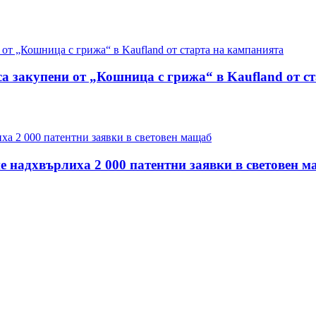
са закупени от „Кошница с грижа“ в Kaufland от с
е надхвърлиха 2 000 патентни заявки в световен 