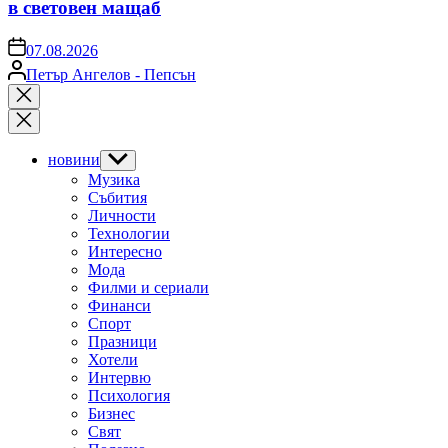
в световен мащаб
on
07.08.2026
Posted
Петър Ангелов - Пепсън
by
Close
search
новини
Show
sub
Музика
menu
Събития
Личности
Технологии
Интересно
Мода
Филми и сериали
Финанси
Спорт
Празници
Хотели
Интервю
Психология
Бизнес
Свят