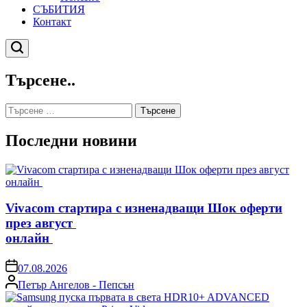
СЪБИТИЯ
Контакт
Търсене
Търсене..
Търсене
за:
Последни новини
Vivacom стартира с изненадващи Шок оферти
през август
онлайн
on
07.08.2026
Posted
Петър Ангелов - Пепсън
by