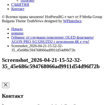
Полезно
СЪБИТИЯ
Контакт
© Всички права запазени! HotPressBG е част от P Media Group
Bulgaria Theme TruthNews designed by
WPInterface
.
Начало
новини
Гейминг от следващо поколение: OLED флагманът
AGON PRO AG326UZD2 с резолюция 4К е тук!
Screenshot_2026-04-21-15-52-32-
35_45e686c594768066ad9911d54d96f72b
Screenshot_2026-04-21-15-52-32-
35_45e686c594768066ad9911d54d96f72b
Контакт