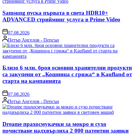
Samsung пуска първата в света HDR10+
ADVANCED стрийминг услуга в Prime Video
on
07.08.2026
Posted
Петър Ангелов - Пепсън
by
Близо 6 млн. броя основни хранителни продукти
са закупени от „Кошница с грижа“ в Kaufland от
старта на кампанията
on
07.08.2026
Posted
Петър Ангелов - Пепсън
by
Dreame прахосмукачки за мокро и сухо
почистване надхвърлиха 2 000 патентни заявки