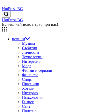
Skip
Menu
to
HotPress BG
content
Търсене
HotPress BG
Всичко най-ново първо при нас!
новини
Музика
Събития
Личности
Технологии
Интересно
Мода
Филми и сериали
Финанси
Спорт
Празници
Хотели
Интервю
Психология
Бизнес
Свят
Полезно