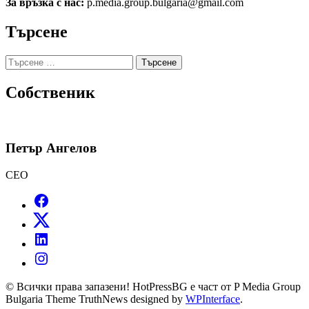
За връзка с нас:
p.media.group.bulgaria@gmail.com
Търсене
Търсене
за:
Собственик
Петър Ангелов
CEO
© Всички права запазени! HotPressBG е част от P Media Group
Bulgaria Theme TruthNews designed by
WPInterface
.