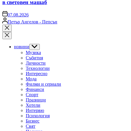
в световен мащаб
on
07.08.2026
Posted
Петър Ангелов - Пепсън
by
Close
search
новини
Show
sub
Музика
menu
Събития
Личности
Технологии
Интересно
Мода
Филми и сериали
Финанси
Спорт
Празници
Хотели
Интервю
Психология
Бизнес
Свят