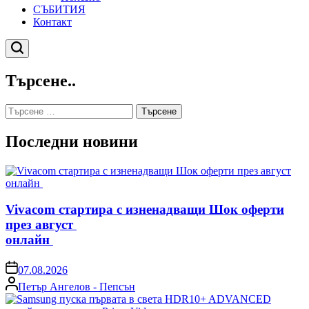
СЪБИТИЯ
Контакт
Търсене
Търсене..
Търсене
за:
Последни новини
Vivacom стартира с изненадващи Шок оферти
през август
онлайн
on
07.08.2026
Posted
Петър Ангелов - Пепсън
by