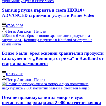
Samsung пуска първата в света HDR10+
ADVANCED стрийминг услуга в Prime Video
on
07.08.2026
Posted
Петър Ангелов - Пепсън
by
Близо 6 млн. броя основни хранителни продукти
са закупени от „Кошница с грижа“ в Kaufland от
старта на кампанията
on
07.08.2026
Posted
Петър Ангелов - Пепсън
by
Dreame прахосмукачки за мокро и сухо
почистване надхвърлиха 2 000 патентни заявки