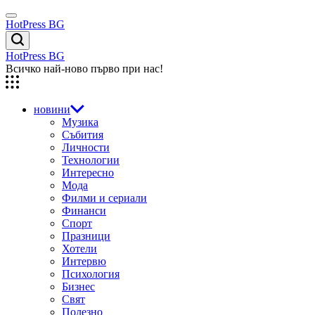
Skip
Menu
to
HotPress BG
content
Търсене
HotPress BG
Всичко най-ново първо при нас!
новини
Музика
Събития
Личности
Технологии
Интересно
Мода
Филми и сериали
Финанси
Спорт
Празници
Хотели
Интервю
Психология
Бизнес
Свят
Полезно