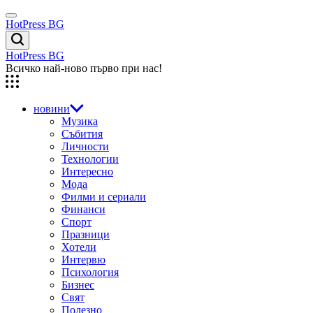
Skip
Menu
to
HotPress BG
content
Търсене
HotPress BG
Всичко най-ново първо при нас!
новини
Музика
Събития
Личности
Технологии
Интересно
Мода
Филми и сериали
Финанси
Спорт
Празници
Хотели
Интервю
Психология
Бизнес
Свят
Полезно