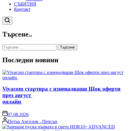
СЪБИТИЯ
Контакт
Търсене
Търсене..
Търсене
за:
Последни новини
Vivacom стартира с изненадващи Шок оферти
през август
онлайн
on
07.08.2026
Posted
Петър Ангелов - Пепсън
by