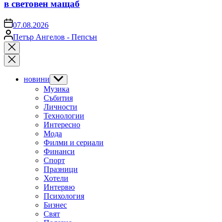
в световен мащаб
on
07.08.2026
Posted
Петър Ангелов - Пепсън
by
Close
search
новини
Show
sub
Музика
menu
Събития
Личности
Технологии
Интересно
Мода
Филми и сериали
Финанси
Спорт
Празници
Хотели
Интервю
Психология
Бизнес
Свят