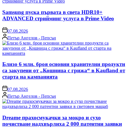
Samsung пуска първата в света HDR10+
ADVANCED стрийминг услуга в Prime Video
on
07.08.2026
Posted
Петър Ангелов - Пепсън
by
Близо 6 млн. броя основни хранителни продукти
са закупени от „Кошница с грижа“ в Kaufland от
старта на кампанията
on
07.08.2026
Posted
Петър Ангелов - Пепсън
by
Dreame прахосмукачки за мокро и сухо
почистване надхвърлиха 2 000 патентни заявки