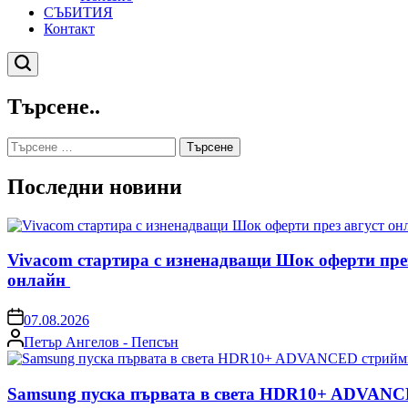
СЪБИТИЯ
Контакт
Търсене
Търсене..
Търсене
за:
Последни новини
Vivacom стартира с изненадващи Шок оферти пре
онлайн
on
07.08.2026
Posted
Петър Ангелов - Пепсън
by
Samsung пуска първата в света HDR10+ ADVANCE