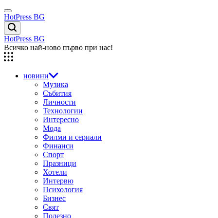
Skip
Menu
to
HotPress BG
content
Търсене
HotPress BG
Всичко най-ново първо при нас!
новини
Музика
Събития
Личности
Технологии
Интересно
Мода
Филми и сериали
Финанси
Спорт
Празници
Хотели
Интервю
Психология
Бизнес
Свят
Полезно