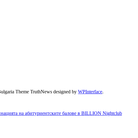
Bulgaria Theme TruthNews designed by
WPInterface
.
инацията на абитуриентските балове в BILLION Nightclub