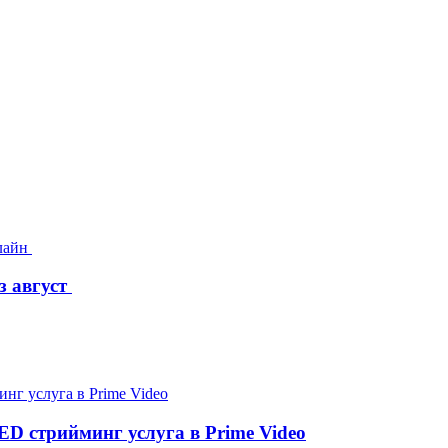
з август
D стрийминг услуга в Prime Video