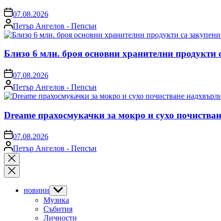
on
07.08.2026
Posted
Петър Ангелов - Пепсън
by
Близо 6 млн. броя основни хранителни продукти 
on
07.08.2026
Posted
Петър Ангелов - Пепсън
by
Dreame прахосмукачки за мокро и сухо почистван
on
07.08.2026
Posted
Петър Ангелов - Пепсън
by
Close
search
новини
Show
sub
Музика
menu
Събития
Личности