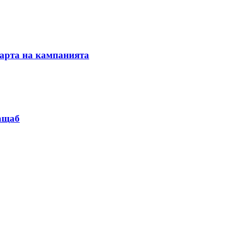
тарта на кампанията
мащаб