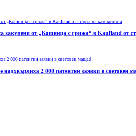
са закупени от „Кошница с грижа“ в Kaufland от с
е надхвърлиха 2 000 патентни заявки в световен 