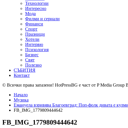
Технологии
Интересно
Мода
Филми и сериали
Финанси
Спорт
Празници
Хотели
Интервю
Психология
Бизнес
Свят
Полезно
СЪБИТИЯ
Контакт
© Всички права запазени! HotPressBG е част от P Media Group 
Начало
Музика
Емануела взривява Благоевград: Поп-фолк дивата е кулм
FB_IMG_1779809444642
FB_IMG_1779809444642