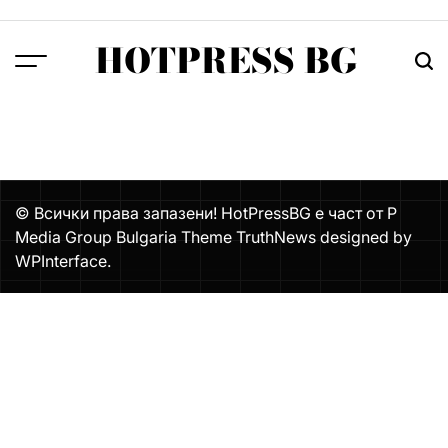
Skip
to
HOTPRESS BG
content
Menu
Тър
© Всички права запазени! HotPressBG е част от P
Media Group Bulgaria Theme TruthNews designed by
WPInterface
.