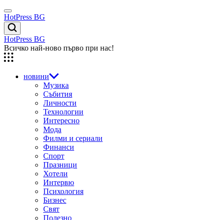
Skip
Menu
to
HotPress BG
content
Търсене
HotPress BG
Всичко най-ново първо при нас!
новини
Музика
Събития
Личности
Технологии
Интересно
Мода
Филми и сериали
Финанси
Спорт
Празници
Хотели
Интервю
Психология
Бизнес
Свят
Полезно