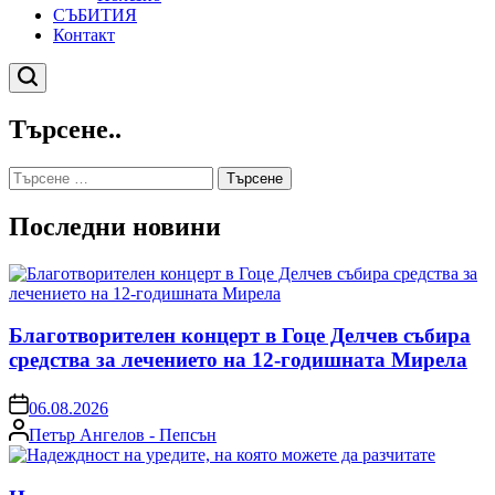
СЪБИТИЯ
Контакт
Търсене
Търсене..
Търсене
за:
Последни новини
Благотворителен концерт в Гоце Делчев събира
средства за лечението на 12-годишната Мирела
on
06.08.2026
Posted
Петър Ангелов - Пепсън
by