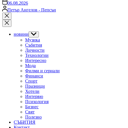
on
06.08.2026
Posted
Петър Ангелов - Пепсън
by
Close
search
новини
Show
sub
Музика
menu
Събития
Личности
Технологии
Интересно
Мода
Филми и сериали
Финанси
Спорт
Празници
Хотели
Интервю
Психология
Бизнес
Свят
Полезно
СЪБИТИЯ
Контакт