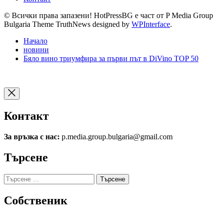
© Всички права запазени! HotPressBG е част от P Media Group
Bulgaria Theme TruthNews designed by
WPInterface
.
Начало
новини
Бяло вино триумфира за първи път в DiVino TOP 50
Контакт
За връзка с нас:
p.media.group.bulgaria@gmail.com
Търсене
Търсене
за:
Собственик