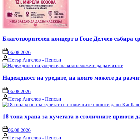
Благотворителен концерт в Гоце Делчев събира с
on
06.08.2026
Posted
Петър Ангелов - Пепсън
by
Надеждност на уредите, на която можете да разчи
on
06.08.2026
Posted
Петър Ангелов - Пепсън
by
18 тона храна за кучетата в столичните приюти д
on
06.08.2026
Posted
Петър Ангелов - Пепсън