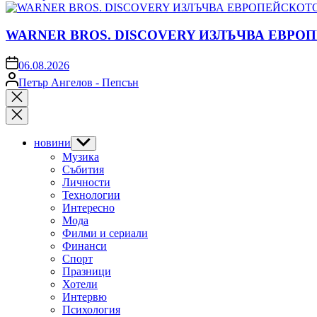
by
WARNER BROS. DISCOVERY ИЗЛЪЧВА ЕВРО
on
06.08.2026
Posted
Петър Ангелов - Пепсън
by
Close
search
новини
Show
sub
Музика
menu
Събития
Личности
Технологии
Интересно
Мода
Филми и сериали
Финанси
Спорт
Празници
Хотели
Интервю
Психология