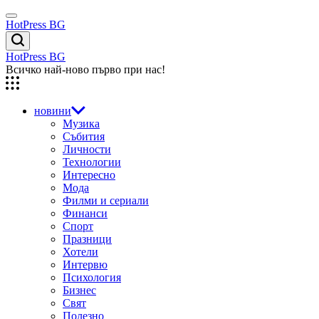
Skip
Menu
to
HotPress BG
content
Търсене
HotPress BG
Всичко най-ново първо при нас!
новини
Музика
Събития
Личности
Технологии
Интересно
Мода
Филми и сериали
Финанси
Спорт
Празници
Хотели
Интервю
Психология
Бизнес
Свят
Полезно