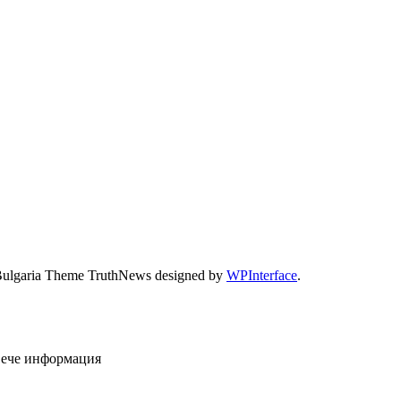
Bulgaria Theme TruthNews designed by
WPInterface
.
овече информация