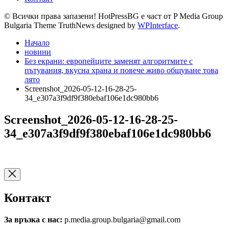
© Всички права запазени! HotPressBG е част от P Media Group
Bulgaria Theme TruthNews designed by
WPInterface
.
Начало
новини
Без екрани: европейците заменят алгоритмите с
пътувания, вкусна храна и повече живо общуване това
лято
Screenshot_2026-05-12-16-28-25-
34_e307a3f9df9f380ebaf106e1dc980bb6
Screenshot_2026-05-12-16-28-25-
34_e307a3f9df9f380ebaf106e1dc980bb6
Контакт
За връзка с нас:
p.media.group.bulgaria@gmail.com