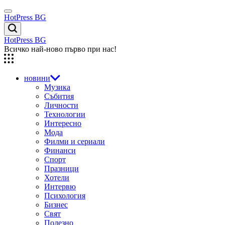
Skip
Menu
to
HotPress BG
content
Търсене
HotPress BG
Всичко най-ново първо при нас!
новини
Музика
Събития
Личности
Технологии
Интересно
Мода
Филми и сериали
Финанси
Спорт
Празници
Хотели
Интервю
Психология
Бизнес
Свят
Полезно