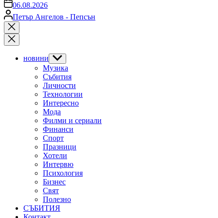
on
06.08.2026
Posted
Петър Ангелов - Пепсън
by
Close
search
новини
Show
sub
Музика
menu
Събития
Личности
Технологии
Интересно
Мода
Филми и сериали
Финанси
Спорт
Празници
Хотели
Интервю
Психология
Бизнес
Свят
Полезно
СЪБИТИЯ
Контакт