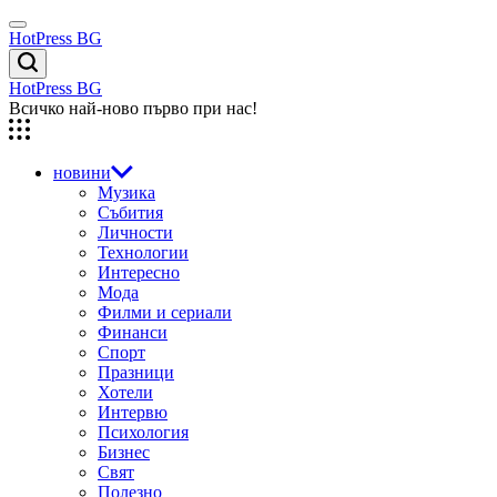
Skip
Menu
to
HotPress BG
content
Търсене
HotPress BG
Всичко най-ново първо при нас!
новини
Музика
Събития
Личности
Технологии
Интересно
Мода
Филми и сериали
Финанси
Спорт
Празници
Хотели
Интервю
Психология
Бизнес
Свят
Полезно