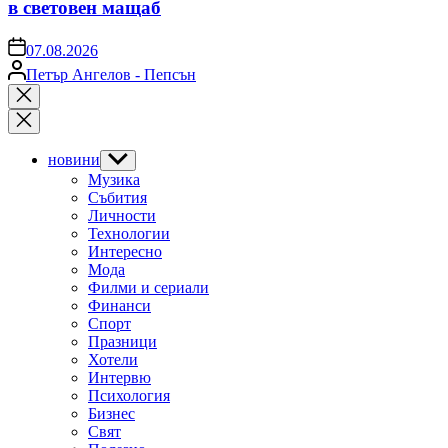
в световен мащаб
on
07.08.2026
Posted
Петър Ангелов - Пепсън
by
Close
search
новини
Show
sub
Музика
menu
Събития
Личности
Технологии
Интересно
Мода
Филми и сериали
Финанси
Спорт
Празници
Хотели
Интервю
Психология
Бизнес
Свят