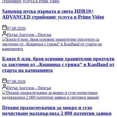
Samsung пуска първата в света HDR10+
ADVANCED стрийминг услуга в Prime Video
on
07.08.2026
Posted
Петър Ангелов - Пепсън
by
Близо 6 млн. броя основни хранителни продукти
са закупени от „Кошница с грижа“ в Kaufland от
старта на кампанията
on
07.08.2026
Posted
Петър Ангелов - Пепсън
by
Dreame прахосмукачки за мокро и сухо
почистване надхвърлиха 2 000 патентни заявки