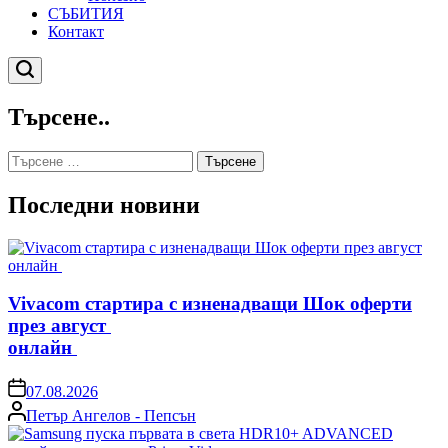
СЪБИТИЯ
Контакт
Търсене
Търсене..
Търсене
за:
Последни новини
Vivacom стартира с изненадващи Шок оферти
през август
онлайн
on
07.08.2026
Posted
Петър Ангелов - Пепсън
by