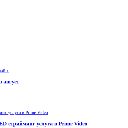
з август
D стрийминг услуга в Prime Video