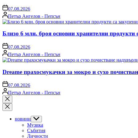
on
07.08.2026
Posted
Петър Ангелов - Пепсън
by
Близо 6 млн. броя основни хранителни продукти 
on
07.08.2026
Posted
Петър Ангелов - Пепсън
by
Dreame прахосмукачки за мокро и сухо почистван
on
07.08.2026
Posted
Петър Ангелов - Пепсън
by
Close
search
новини
Show
sub
Музика
menu
Събития
Личности