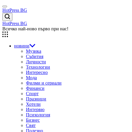
Skip
Menu
to
HotPress BG
content
Търсене
HotPress BG
Всичко най-ново първо при нас!
новини
Музика
Събития
Личности
Технологии
Интересно
Мода
Филми и сериали
Финанси
Спорт
Празници
Хотели
Интервю
Психология
Бизнес
Свят
Полезно