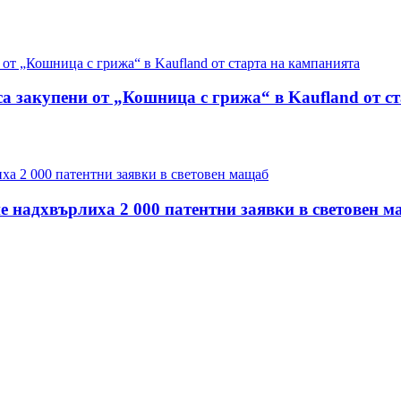
са закупени от „Кошница с грижа“ в Kaufland от с
е надхвърлиха 2 000 патентни заявки в световен 