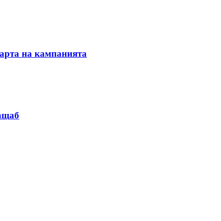
тарта на кампанията
мащаб