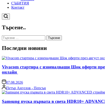
СЪБИТИЯ
Контакт
Търсене
Търсене..
Търсене
за:
Последни новини
Vivacom стартира с изненадващи Шок оферти пре
онлайн
on
07.08.2026
Posted
Петър Ангелов - Пепсън
by
Samsung пуска първата в света HDR10+ ADVANCE