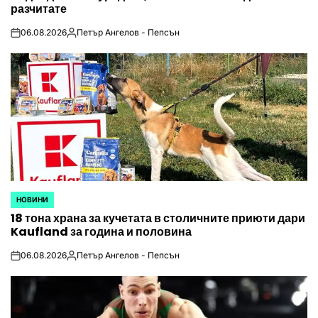
разчитате
06.08.2026
Петър Ангелов - Пепсън
on
Posted
by
НОВИНИ
POSTED
18 тона храна за кучетата в столичните приюти дари
IN
Kaufland за година и половина
06.08.2026
Петър Ангелов - Пепсън
on
Posted
by