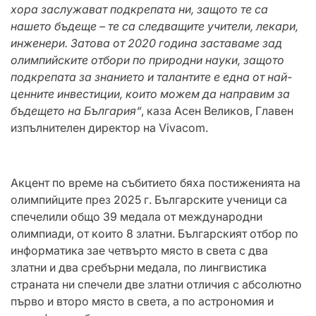
хора заслужават подкрепата ни, защото те са
нашето бъдеще – те са следващите учители, лекари,
инженери. Затова от 2020 година заставаме зад
олимпийските отбори по природни науки, защото
подкрепата за знанието и талантите е една от най-
ценните инвестиции, които можем да направим за
бъдещето на България
“
, каза Асен Великов, Главен
изпълнителен директор на Vivacom.
Акцент по време на събитието бяха постиженията на
олимпийците през 2025 г. Българските ученици са
спечелили общо 39 медала от международни
олимпиади, от които 8 златни. Българският отбор по
информатика зае четвърто място в света с два
златни и два сребърни медала, по лингвистика
страната ни спечели две златни отличия с абсолютно
първо и второ място в света, а по астрономия и