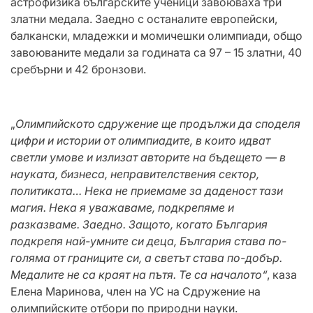
астрофизика българските ученици завоюваха три
златни медала. Заедно с останалите европейски,
балкански, младежки и момичешки олимпиади, общо
завоюваните медали за годината са 97 – 15 златни, 40
сребърни и 42 бронзови.
„
Олимпийското сдружение ще продължи да споделя
цифри и истории от олимпиадите, в които идват
светли умове и излизат авторите на бъдещето — в
науката, бизнеса, неправителствения сектор,
политиката… Нека не приемаме за даденост тази
магия. Нека я уважаваме, подкрепяме и
разказваме. Заедно. Защото, когато България
подкрепя най-умните си деца, България става по-
голяма от границите си, а светът става по-добър.
Медалите не са краят на пътя. Те са началото
“
, каза
Елена Маринова, член на УС на Сдружение на
олимпийските отбори по природни науки.