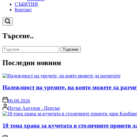
СЪБИТИЯ
Контакт
Търсене
Търсене..
Търсене
за:
Последни новини
Надеждност на уредите, на която можете да разчи
on
06.08.2026
Posted
Петър Ангелов - Пепсън
by
18 тона храна за кучетата в столичните приюти д