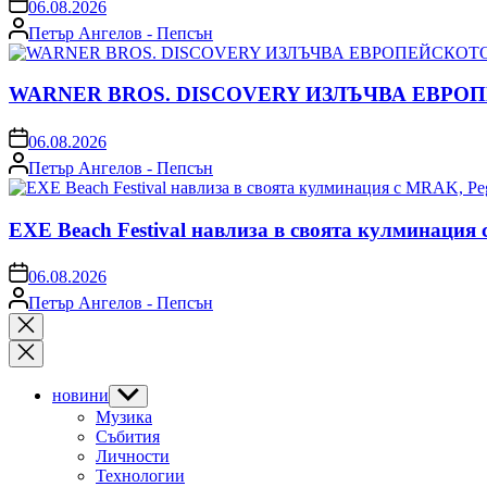
on
06.08.2026
Posted
Петър Ангелов - Пепсън
by
WARNER BROS. DISCOVERY ИЗЛЪЧВА ЕВРО
on
06.08.2026
Posted
Петър Ангелов - Пепсън
by
EXE Beach Festival навлиза в своята кулминация
on
06.08.2026
Posted
Петър Ангелов - Пепсън
by
Close
search
новини
Show
sub
Музика
menu
Събития
Личности
Технологии