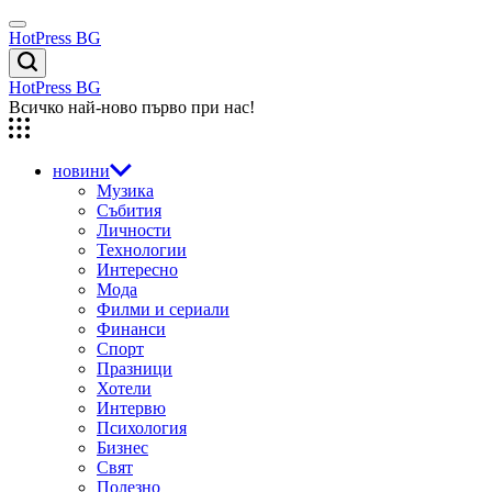
Skip
Menu
to
HotPress BG
content
Търсене
HotPress BG
Всичко най-ново първо при нас!
новини
Музика
Събития
Личности
Технологии
Интересно
Мода
Филми и сериали
Финанси
Спорт
Празници
Хотели
Интервю
Психология
Бизнес
Свят
Полезно