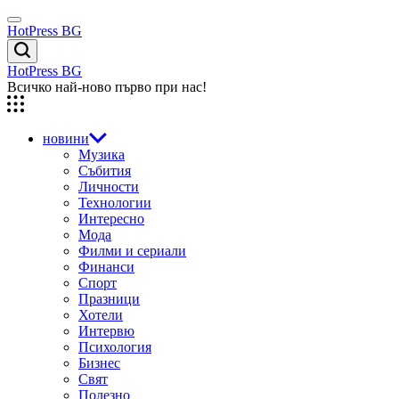
Skip
Menu
to
HotPress BG
content
Търсене
HotPress BG
Всичко най-ново първо при нас!
новини
Музика
Събития
Личности
Технологии
Интересно
Мода
Филми и сериали
Финанси
Спорт
Празници
Хотели
Интервю
Психология
Бизнес
Свят
Полезно