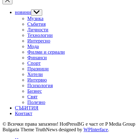
новини
Show
sub
Музика
menu
Събития
Личности
Технологии
Интересно
Мода
Филми и сериали
Финанси
Спорт
Празници
Хотели
Интервю
Психология
Бизнес
Свят
Полезно
СЪБИТИЯ
Контакт
© Всички права запазени! HotPressBG е част от P Media Group
Bulgaria Theme TruthNews designed by
WPInterface
.