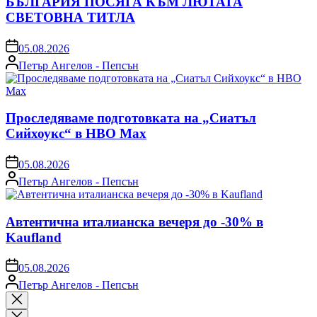
БЪЛГАРИЯ ПОСЯГА КЪМ ЛЮТАТА
СВЕТОВНА ТИТЛА
on
05.08.2026
Posted
Петър Ангелов - Пепсън
by
Проследяваме подготовката на „Сиатъл
Сийхоукс“ в HBO Max
on
05.08.2026
Posted
Петър Ангелов - Пепсън
by
Автентична италианска вечеря до -30% в
Kaufland
on
05.08.2026
Posted
Петър Ангелов - Пепсън
by
Close
search