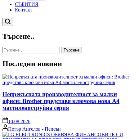
СЪБИТИЯ
Контакт
Търсене
Търсене..
Търсене
за:
Последни новини
Непрекъсната производителност за малки
офиси: Brother представя ключова нова A4
мастиленоструйна серия
on
10.08.2026
Posted
Петър Ангелов - Пепсън
by