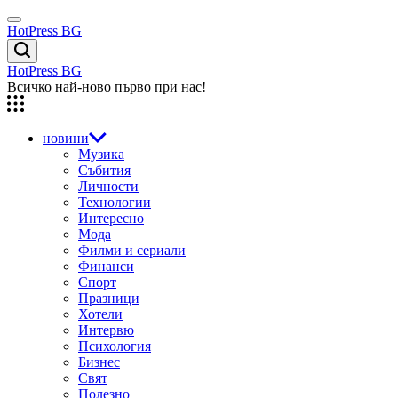
Skip
Menu
to
HotPress BG
content
Търсене
HotPress BG
Всичко най-ново първо при нас!
новини
Музика
Събития
Личности
Технологии
Интересно
Мода
Филми и сериали
Финанси
Спорт
Празници
Хотели
Интервю
Психология
Бизнес
Свят
Полезно