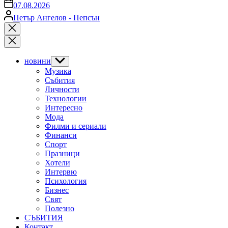
on
07.08.2026
Posted
Петър Ангелов - Пепсън
by
Close
search
новини
Show
sub
Музика
menu
Събития
Личности
Технологии
Интересно
Мода
Филми и сериали
Финанси
Спорт
Празници
Хотели
Интервю
Психология
Бизнес
Свят
Полезно
СЪБИТИЯ
Контакт