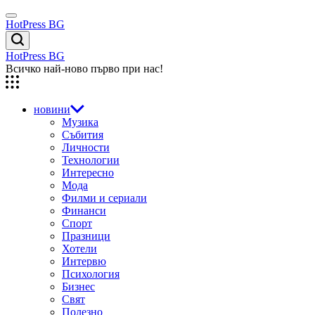
Skip
Menu
to
HotPress BG
content
Търсене
HotPress BG
Всичко най-ново първо при нас!
новини
Музика
Събития
Личности
Технологии
Интересно
Мода
Филми и сериали
Финанси
Спорт
Празници
Хотели
Интервю
Психология
Бизнес
Свят
Полезно