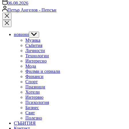
on
06.08.2026
Posted
Петър Ангелов - Пепсън
by
Close
search
новини
Show
sub
Музика
menu
Събития
Личности
Технологии
Интересно
Мода
Филми и сериали
Финанси
Спорт
Празници
Хотели
Интервю
Психология
Бизнес
Свят
Полезно
СЪБИТИЯ
Контакт