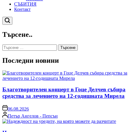
СЪБИТИЯ
Контакт
Търсене
Търсене..
Търсене
за:
Последни новини
Благотворителен концерт в Гоце Делчев събира
средства за лечението на 12-годишната Мирела
on
06.08.2026
Posted
Петър Ангелов - Пепсън
by