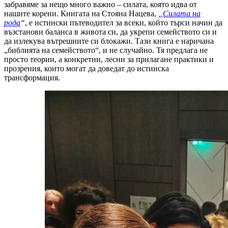
забравяме за нещо много важно – силата, която идва от
нашите корени. Книгата на Стояна Нацева,
„Силата на
рода
“
, е истински пътеводител за всеки, който търси начин да
възстанови баланса в живота си, да укрепи семейството си и
да излекува вътрешните си блокажи. Тази книга е наричана
„библията на семейството“, и не случайно. Тя предлага не
просто теории, а конкретни, лесни за прилагане практики и
прозрения, които могат да доведат до истинска
трансформация.