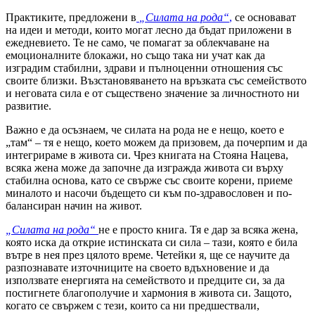
Практиките, предложени в
„Силата на рода“
,
се основават
на идеи и методи, които могат лесно да бъдат приложени в
ежедневието. Те не само, че помагат за облекчаване на
емоционалните блокажи, но също така ни учат как да
изградим стабилни, здрави и пълноценни отношения със
своите близки. Възстановяването на връзката със семейството
и неговата сила е от съществено значение за личностното ни
развитие.
Важно е да осъзнаем, че силата на рода не е нещо, което е
„там“ – тя е нещо, което можем да призовем, да почерпим и да
интегрираме в живота си. Чрез книгата на Стояна Нацева,
всяка жена може да започне да изгражда живота си върху
стабилна основа, като се свърже със своите корени, приеме
миналото и насочи бъдещето си към по-здравословен и по-
балансиран начин на живот.
„Силата на рода“
не е просто книга. Тя е дар за всяка жена,
която иска да открие истинската си сила – тази, която е била
вътре в нея през цялото време. Четейки я, ще се научите да
разпознавате източниците на своето вдъхновение и да
използвате енергията на семейството и предците си, за да
постигнете благополучие и хармония в живота си. Защото,
когато се свържем с тези, които са ни предшествали,