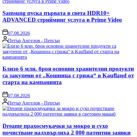
Samsung пуска първата в света HDR10+
ADVANCED стрийминг услуга в Prime Video
on
07.08.2026
Posted
Петър Ангелов - Пепсън
by
Близо 6 млн. броя основни хранителни продукти
са закупени от „Кошница с грижа“ в Kaufland от
старта на кампанията
on
07.08.2026
Posted
Петър Ангелов - Пепсън
by
Dreame прахосмукачки за мокро и сухо
почистване надхвърлиха 2 000 патентни заявки