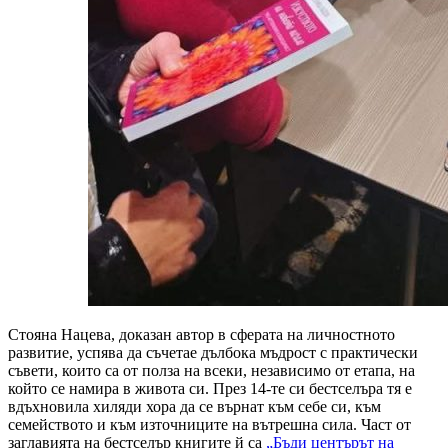
Стояна Нацева, доказан автор в сферата на личностното
развитие, успява да съчетае дълбока мъдрост с практически
съвети, които са от полза на всеки, независимо от етапа, на
който се намира в живота си. През 14-те си бестселъра тя е
вдъхновила хиляди хора да се върнат към себе си, към
семейството и към източниците на вътрешна сила. Част от
заглавията на бестселър книгите й са
„Бъди центърът на