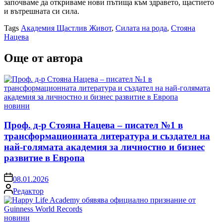
започваме да откриваме нови пътища към здравето, щастието
и вътрешната си сила.
Tags
Академия Щастлив Живот
,
Силата на рода
,
Стояна
Нацева
Още от автора
Posted
новини
in
Проф. д-р Стояна Нацева – писател №1 в
трансформационната литература и създател на
най-голямата академия за личностно и бизнес
развитие в Европа
on
08.01.2026
Posted
Редактор
by
Posted
новини