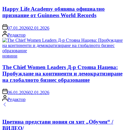
in
Happy Life Academy обявява официално
признание от Guinness World Records
on
07.01.2026
02.01.2026
Posted
Редактор
by
Posted
новини
in
The Chief Women Leaders Д-р Стояна Нацева:
Пробуждане на континенти и демократизиране
на глобалното бизнес образование
on
06.01.2026
02.01.2026
Posted
Редактор
by
Цветина представи новия си хит „Обучен“ /
ВИДЕО/