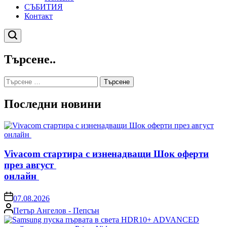
СЪБИТИЯ
Контакт
Търсене
Търсене..
Търсене
за:
Последни новини
Vivacom стартира с изненадващи Шок оферти
през август
онлайн
on
07.08.2026
Posted
Петър Ангелов - Пепсън
by