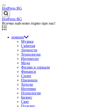
Skip
Menu
to
HotPress BG
content
Търсене
HotPress BG
Всичко най-ново първо при нас!
новини
Музика
Събития
Личности
Технологии
Интересно
Мода
Филми и сериали
Финанси
Спорт
Празници
Хотели
Интервю
Психология
Бизнес
Свят
Полезно