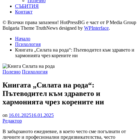
Полезно
СЪБИТИЯ
Контакт
© Всички права запазени! HotPressBG е част от P Media Group
Bulgaria Theme TruthNews designed by
WPInterface
.
Начало
Психология
Книгата „Силата на рода“: Пътеводител към здравето и
хармонията чрез корените ни
Posted
Полезно
Психология
in
Книгата „Силата на рода“:
Пътеводител към здравето и
хармонията чрез корените ни
on
16.01.2025
16.01.2025
Редактор
В забързаното ежедневие, в което често сме погълнати от
личните и професионални предизвикателства, често