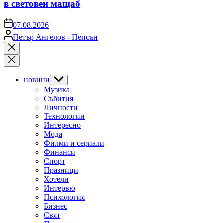
в световен мащаб
on
07.08.2026
Posted
Петър Ангелов - Пепсън
by
Close
search
новини
Show
sub
Музика
menu
Събития
Личности
Технологии
Интересно
Мода
Филми и сериали
Финанси
Спорт
Празници
Хотели
Интервю
Психология
Бизнес
Свят