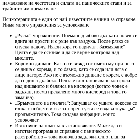
намаляване на честотата и силата на паническите атаки и за
трайното им премахване.
Психотерапията е един от най-известните начини за справяне.
Иима много упражнения за успокояване.
„Руско“ упражнение: Поемане дълбоко дъх като човек се
вдига на пръсти и с ръце във въздуха. После рязко се
спуска надолу. Някои хора го наричат „Заземяване“.
Целта е да се осъзнае и да се върне контрола над
мислите.
Коремно дишане: Както се вижда от името му при него
се диша с корема, и то бавно, като се сяда или ляга с
лице нагоре. Ако не е възможно дишане с корем, е добре
да се диша дълбоко. Целта е възстановяване контрола
над дишането и баланса на кислород (когато човек е
задъхан, поема прекалено много кислород и това го
замайва).
„Бръмченето на пчелата“: Запушват се ушите, докосва се
езика с небцето и със затворена уста се издава звука „м“
продължително. Това създава вибрации, които
успокояват.
Изготвяне на план за възстановяване: Може да си
изготви програма за справяне с паническото
разстройство – това включва задължително план за