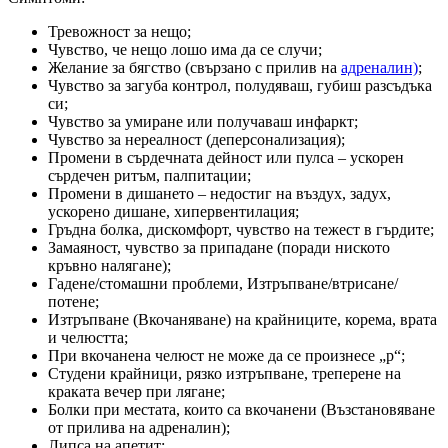
Тревожност за нещо;
Чувство, че нещо лошо има да се случи;
Желание за бягство (свързано с прилив на
адреналин)
;
Чувство за загуба контрол, полудяваш, губиш разсъдъка
си;
Чувство за умиране или получаваш инфаркт;
Чувство за нереалност (деперсонализация);
Промени в сърдечната дейност или пулса – ускорен
сърдечен ритъм, палпитации;
Промени в дишането – недостиг на въздух, задух,
ускорено дишане, хипервентилация;
Гръдна болка, дискомфорт, чувство на тежест в гърдите;
Замаяност, чувство за припадане (поради ниското
кръвно налягане);
Гадене/стомашни проблеми, Изтръпване/втрисане/
потене;
Изтръпване (Вкочаняване) на крайниците, корема, врата
и челюстта;
При вкочанена челюст не може да се произнесе „р“;
Студени крайници, рязко изтръпване, треперене на
краката вечер при лягане;
Болки при местата, които са вкочанени (Възстановяване
от прилива на адреналин);
Липса на апетит;