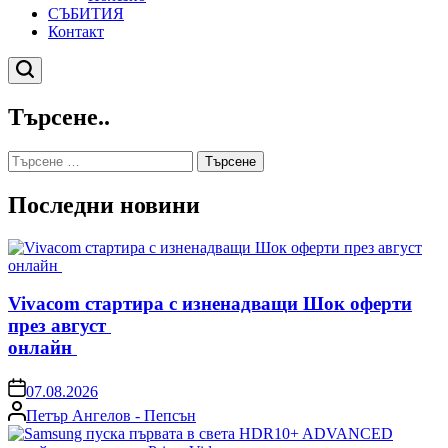
СЪБИТИЯ
Контакт
Търсене
Търсене..
Търсене
за:
Последни новини
Vivacom стартира с изненадващи Шок оферти
през август
онлайн
on
07.08.2026
Posted
Петър Ангелов - Пепсън
by