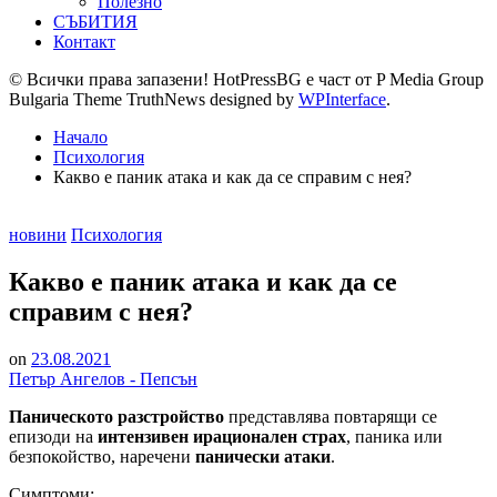
Полезно
СЪБИТИЯ
Контакт
© Всички права запазени! HotPressBG е част от P Media Group
Bulgaria Theme TruthNews designed by
WPInterface
.
Начало
Психология
Какво е паник атака и как да се справим с нея?
Posted
новини
Психология
in
Какво е паник атака и как да се
справим с нея?
on
23.08.2021
Петър Ангелов - Пепсън
Паническото разстройство
представлява повтарящи се
епизоди на
интензивен ирационален страх
, паника или
безпокойство, наречени
панически атаки
.
Симптоми: