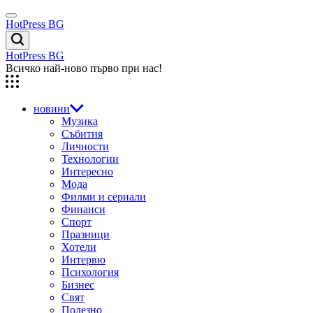
Skip
Menu
to
HotPress BG
content
Търсене
HotPress BG
Всичко най-ново първо при нас!
новини
Музика
Събития
Личности
Технологии
Интересно
Мода
Филми и сериали
Финанси
Спорт
Празници
Хотели
Интервю
Психология
Бизнес
Свят
Полезно