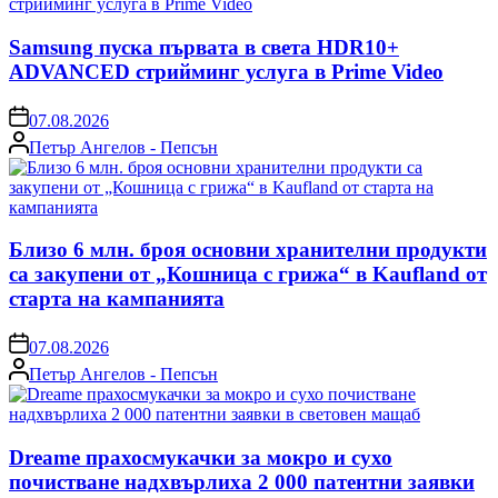
Samsung пуска първата в света HDR10+
ADVANCED стрийминг услуга в Prime Video
on
07.08.2026
Posted
Петър Ангелов - Пепсън
by
Близо 6 млн. броя основни хранителни продукти
са закупени от „Кошница с грижа“ в Kaufland от
старта на кампанията
on
07.08.2026
Posted
Петър Ангелов - Пепсън
by
Dreame прахосмукачки за мокро и сухо
почистване надхвърлиха 2 000 патентни заявки