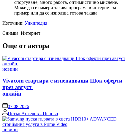
спортуване, много работа, оптимистично мислене.
Може да се намери такава програма в интернет за
пример или да се използва готова такава.
Източник:
Уикипедия
Снимка: Интернет
Още от автора
Posted
новини
in
Vivacom стартира с изненадващи Шок оферти
през август
онлайн
on
07.08.2026
Posted
Петър Ангелов - Пепсън
by
Posted
новини