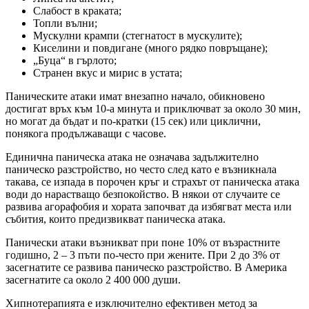
Слабост в краката;
Топли вълни;
Мускулни крампи (стегнатост в мускулите);
Киселини и повдигане (много рядко повръщане);
„Буца“ в гърлото;
Странен вкус и мирис в устата;
Паническите атаки имат внезапно начало, обикновено
достигат връх към 10-а минута и приключват за около 30 мин,
но могат да бъдат и по-кратки (15 сек) или циклични,
понякога продължаващи с часове.
Единична паническа атака не означава задължително
паническо разстройство, но често след като е възникнала
такава, се изпада в порочен кръг и страхът от паническа атака
води до нарастващо безпокойство. В някои от случаите се
развива агорафобия и хората започват да избягват места или
събития, които предизвикват паническа атака.
Панически атаки възникват при поне 10% от възрастните
годишно, 2 – 3 пъти по-често при жените. При 2 до 3% от
засегнатите се развива паническо разстройство. В Америка
засегнатите са около 2 400 000 души.
Хипнотерапията е изключително ефективен метод за