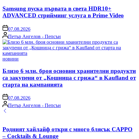
in
Samsung пуска първата в света HDR10+
ADVANCED стрийминг услуга в Prime Video
on
07.08.2026
Posted
Петър Ангелов - Пепсън
by
Posted
новини
in
Близо 6 млн. броя основни хранителни продукти
са закупени от „Кошница с грижа“ в Kaufland от
старта на кампанията
on
07.08.2026
Posted
Петър Ангелов - Пепсън
by
Родният хайлайф откри с много блясък CAPPO
– Cocktails & Lounge