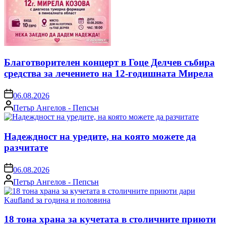
Благотворителен концерт в Гоце Делчев събира
средства за лечението на 12-годишната Мирела
on
06.08.2026
Posted
Петър Ангелов - Пепсън
by
Надеждност на уредите, на която можете да
разчитате
on
06.08.2026
Posted
Петър Ангелов - Пепсън
by
18 тона храна за кучетата в столичните приюти