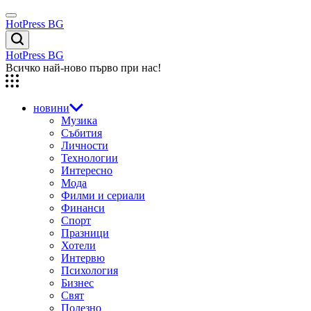
Skip
Menu
to
HotPress BG
content
Търсене
HotPress BG
Всичко най-ново първо при нас!
новини
Музика
Събития
Личности
Технологии
Интересно
Мода
Филми и сериали
Финанси
Спорт
Празници
Хотели
Интервю
Психология
Бизнес
Свят
Полезно