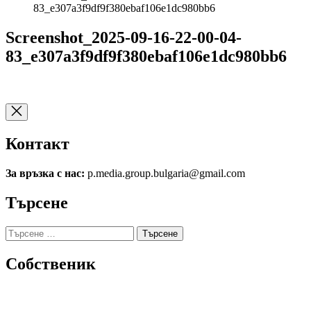
83_e307a3f9df9f380ebaf106e1dc980bb6
Screenshot_2025-09-16-22-00-04-
83_e307a3f9df9f380ebaf106e1dc980bb6
Контакт
За връзка с нас:
p.media.group.bulgaria@gmail.com
Търсене
Търсене
за:
Собственик