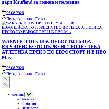
дари Kaufland за година и половина
on
06.08.2026
Posted
Петър Ангелов - Пепсън
by
WARNER BROS. DISCOVERY ИЗЛЪЧВА
ЕВРОПЕЙСКОТО ПЪРВЕНСТВО ПО ЛЕКА
АТЛЕТИКА ПРЯКО ПО ЕВРОСПОРТ И В НВО
Мах
on
06.08.2026
Posted
Петър Ангелов - Пепсън
by
Close
search
новини
Show
sub
Музика
menu
Събития
Личности