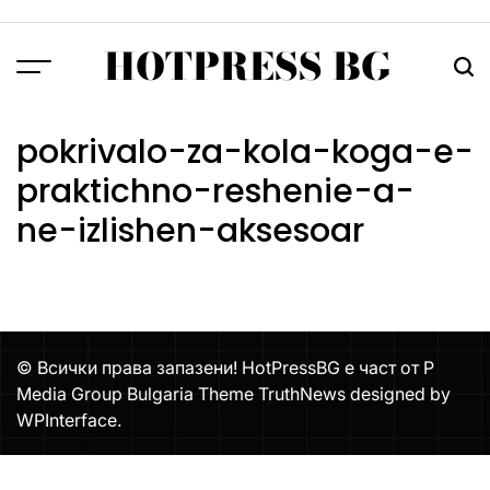
Skip
to
HOTPRESS BG
content
Menu
Тър
pokrivalo-za-kola-koga-e-
praktichno-reshenie-a-
ne-izlishen-aksesoar
© Всички права запазени! HotPressBG е част от P
Media Group Bulgaria Theme TruthNews designed by
WPInterface
.