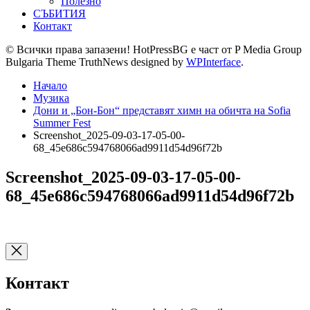
Полезно
СЪБИТИЯ
Контакт
© Всички права запазени! HotPressBG е част от P Media Group
Bulgaria Theme TruthNews designed by
WPInterface
.
Начало
Музика
Дони и „Бон-Бон“ представят химн на обичта на Sofia
Summer Fest
Screenshot_2025-09-03-17-05-00-
68_45e686c594768066ad9911d54d96f72b
Screenshot_2025-09-03-17-05-00-
68_45e686c594768066ad9911d54d96f72b
Контакт