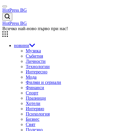
Skip
Menu
to
HotPress BG
content
Търсене
HotPress BG
Всичко най-ново първо при нас!
новини
Музика
Събития
Личности
Технологии
Интересно
Мода
Филми и сериали
Финанси
Спорт
Празници
Хотели
Интервю
Психология
Бизнес
Свят
Полезно