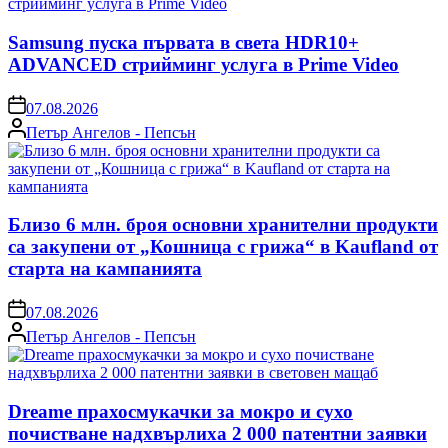
Samsung пуска първата в света HDR10+
ADVANCED стрийминг услуга в Prime Video
on
07.08.2026
Posted
Петър Ангелов - Пепсън
by
Близо 6 млн. броя основни хранителни продукти
са закупени от „Кошница с грижа“ в Kaufland от
старта на кампанията
on
07.08.2026
Posted
Петър Ангелов - Пепсън
by
Dreame прахосмукачки за мокро и сухо
почистване надхвърлиха 2 000 патентни заявки