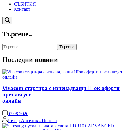
СЪБИТИЯ
Контакт
Търсене
Търсене..
Търсене
за:
Последни новини
Vivacom стартира с изненадващи Шок оферти
през август
онлайн
on
07.08.2026
Posted
Петър Ангелов - Пепсън
by