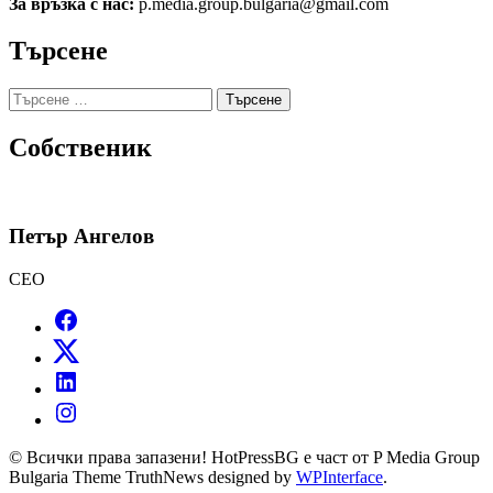
За връзка с нас:
p.media.group.bulgaria@gmail.com
Търсене
Търсене
за:
Собственик
Петър Ангелов
CEO
© Всички права запазени! HotPressBG е част от P Media Group
Bulgaria Theme TruthNews designed by
WPInterface
.