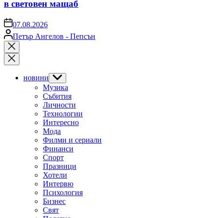
в световен мащаб
on
07.08.2026
Posted
Петър Ангелов - Пепсън
by
Close
search
новини
Show
sub
Музика
menu
Събития
Личности
Технологии
Интересно
Мода
Филми и сериали
Финанси
Спорт
Празници
Хотели
Интервю
Психология
Бизнес
Свят